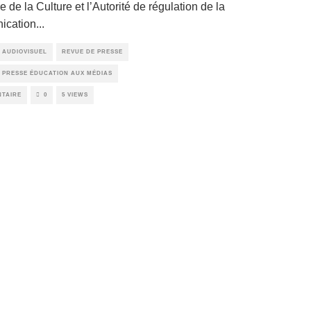
e de la Culture et l’Autorité de régulation de la
ication
...
 AUDIOVISUEL
REVUE DE PRESSE
 PRESSE ÉDUCATION AUX MÉDIAS
NTAIRE
0
5 VIEWS