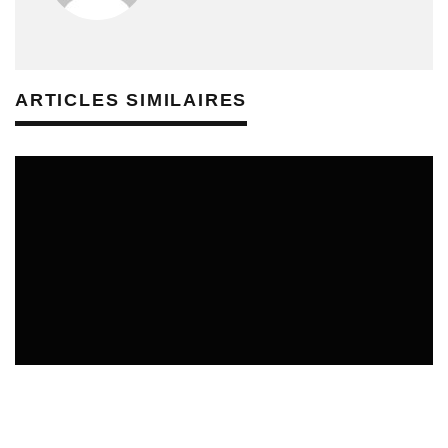
ARTICLES SIMILAIRES
CULTURE & SANTÉ
ÉTUDES & PUBLICATIONS
REVUE DE PRESSE PRÉVENTION DES RISQUES AUDITIFS